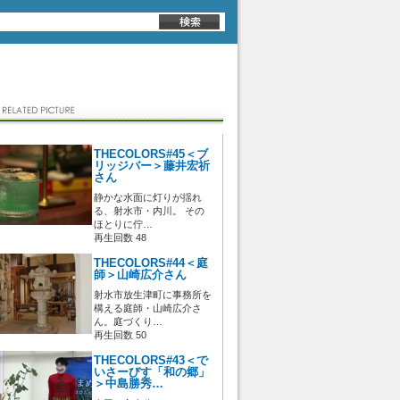
THECOLORS#45＜ブ
リッジバー＞藤井宏祈
さん
静かな水面に灯りが揺れ
る、射水市・内川。 その
ほとりに佇…
再生回数 48
THECOLORS#44＜庭
師＞山崎広介さん
射水市放生津町に事務所を
構える庭師・山崎広介さ
ん。庭づくり…
再生回数 50
THECOLORS#43＜で
いさーびす「和の郷」
＞中島勝秀…