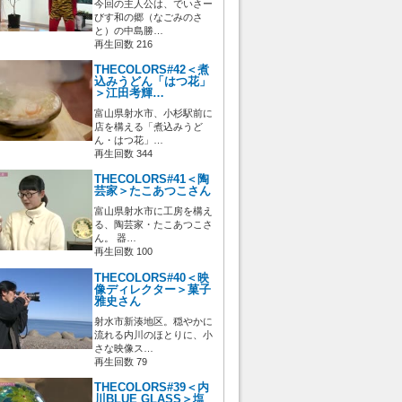
今回の主人公は、でいさー
びす和の郷（なごみのさ
と）の中島勝…
再生回数 216
THECOLORS#42＜煮
込みうどん「はつ花」
＞江田考輝…
富山県射水市、小杉駅前に
店を構える「煮込みうど
ん・はつ花」…
再生回数 344
THECOLORS#41＜陶
芸家＞たこあつこさん
富山県射水市に工房を構え
る、陶芸家・たこあつこさ
ん。 器…
再生回数 100
THECOLORS#40＜映
像ディレクター＞菓子
雅史さん
射水市新湊地区。穏やかに
流れる内川のほとりに、小
さな映像ス…
再生回数 79
THECOLORS#39＜内
川BLUE GLASS＞塩