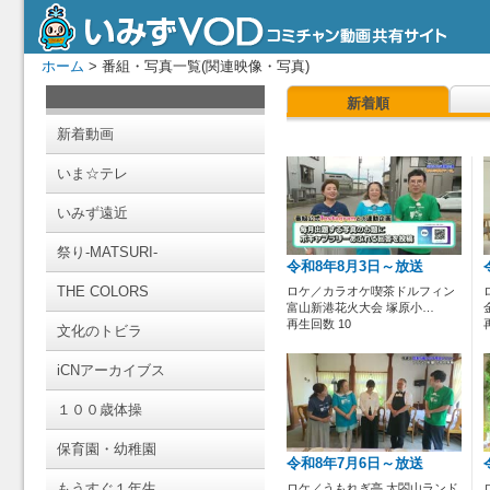
ホーム
> 番組・写真一覧(関連映像・写真)
新着順
新着動画
いま☆テレ
いみず遠近
祭り-MATSURI-
令和8年8月3日～放送
THE COLORS
ロケ／カラオケ喫茶ドルフィン
富山新港花火大会 塚原小…
再生回数 10
文化のトビラ
iCNアーカイブス
１００歳体操
保育園・幼稚園
令和8年7月6日～放送
もうすぐ１年生
ロケ／うもれぎ亭 太閤山ランド