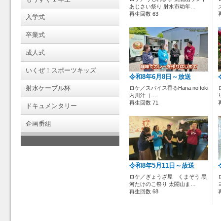
あじさい祭り 射水市幼年…
再生回数 63
入学式
卒業式
成人式
いくぜ！スポーツキッズ
令和8年6月8日～放送
射水ケーブル杯
ロケ／スパイス香るHana no toki
内川汁（…
再生回数 71
ドキュメンタリー
企画番組
令和8年5月11日～放送
ロケ／ぎょうざ屋 くまぞう 黒
河たけのこ祭り 太閤山ま…
再生回数 68