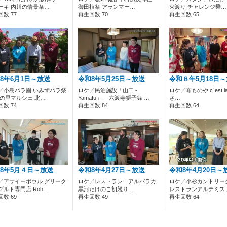
ーキ 内川の情景条…
御田植祭 アランマー…
火渡り チャレンジ乗…
数 77
再生回数 70
再生回数 65
8年6月1日～放送
令和8年5月25日～放送
令和８年5月18日
／小島バラ園 いみずバラ祭
ロケ／民泊施設「山二 -
ロケ／布ものや c`est la
匠の里マルシェ 北…
Yamafu」」 六渡寺獅子舞 …
さ…
数 74
再生回数 84
再生回数 64
8年5月４日～放送
令和8年4月27日～放送
令和8年4月20日～
／アサイーボウル グリーク
ロケ／レストラン アルバラカ
ロケ／小杉カントリ
グルト専門店 Roh…
黒河たけのこ初競り …
レストランアルテミス
数 69
再生回数 49
再生回数 64