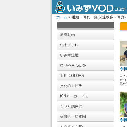
ホーム
> 番組・写真一覧(関連映像・写真)
新着動画
いま☆テレ
いみず遠近
祭り-MATSURI-
令和
THE COLORS
ロケ
金山
再生回
文化のトビラ
iCNアーカイブス
１００歳体操
保育園・幼稚園
令和
もうすぐ１年生
ロケ