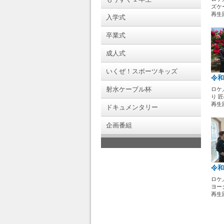
ズケ
再生回
入学式
卒業式
成人式
いくぜ！スポーツキッズ
令和
射水ケーブル杯
ロケ
り 
再生回
ドキュメンタリー
企画番組
令和
ロケ
ヨー
再生回