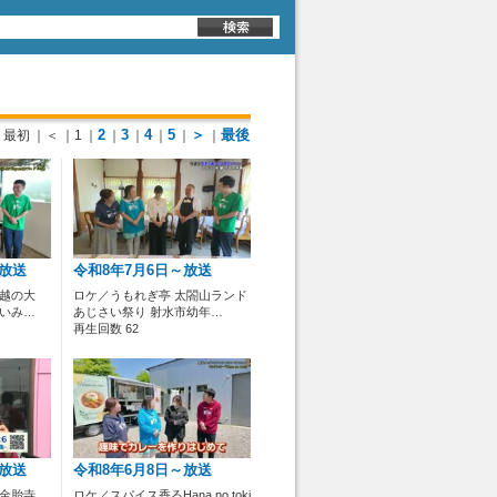
2
3
4
5
＞
最後
最初
｜＜
｜1
｜
｜
｜
｜
｜
｜
～放送
令和8年7月6日～放送
夏越の大
ロケ／うもれぎ亭 太閤山ランド
 いみ…
あじさい祭り 射水市幼年…
再生回数 62
～放送
令和8年6月8日～放送
 金胎寺
ロケ／スパイス香るHana no toki