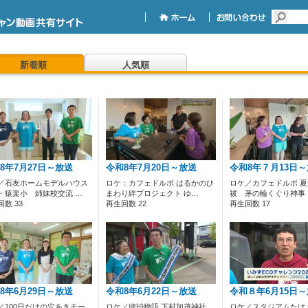
新着順
人気順
8年7月27日～放送
令和8年7月20日～放送
令和8年７月13日
／石友ホームモデルハウス
ロケ：カフェドルポ はるかのひ
ロケ／カフェドルポ 
・猿楽小 姉妹校交流 …
まわり絆プロジェクト ゆ…
祓 茅の輪くぐり神事
数 33
再生回数 22
再生回数 17
8年6月29日～放送
令和8年6月22日～放送
令和８年6月15日
／100日だけの穴あきチー
ロケ／琥珀物語 下村加茂神社
ロケ／スタジアムたけ