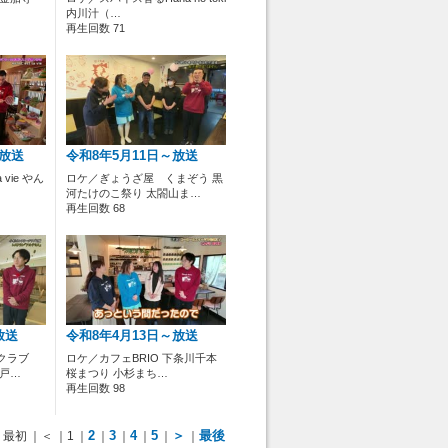
内川汁（…
再生回数 71
～放送
令和8年5月11日～放送
 vie やん
ロケ／ぎょうざ屋 くまぞう 黒
河たけのこ祭り 太閤山ま…
再生回数 68
放送
令和8年4月13日～放送
ークラブ
ロケ／カフェBRIO 下条川千本
 戸…
桜まつり 小杉まち…
再生回数 98
2
3
4
5
＞
最後
最初
｜＜
｜1
｜
｜
｜
｜
｜
｜