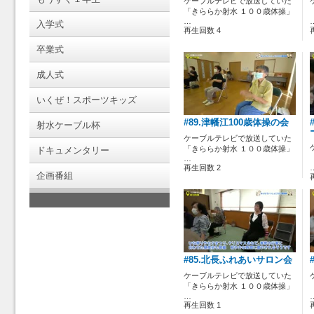
ケーブルテレビで放送していた
「きららか射水 １００歳体操」
…
入学式
再生回数 4
卒業式
成人式
いくぜ！スポーツキッズ
#89.津幡江100歳体操の会
射水ケーブル杯
ケーブルテレビで放送していた
「きららか射水 １００歳体操」
ドキュメンタリー
…
再生回数 2
企画番組
#85.北長ふれあいサロン会
ケーブルテレビで放送していた
「きららか射水 １００歳体操」
…
再生回数 1