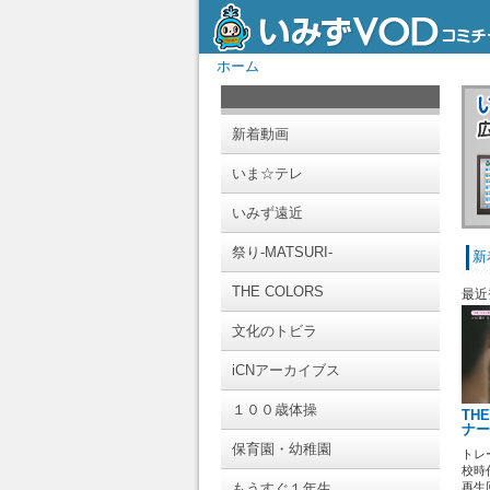
ホーム
新着動画
いま☆テレ
いみず遠近
祭り-MATSURI-
新
THE COLORS
最近
文化のトビラ
iCNアーカイブス
１００歳体操
TH
ナー
保育園・幼稚園
トレ
校時
もうすぐ１年生
再生