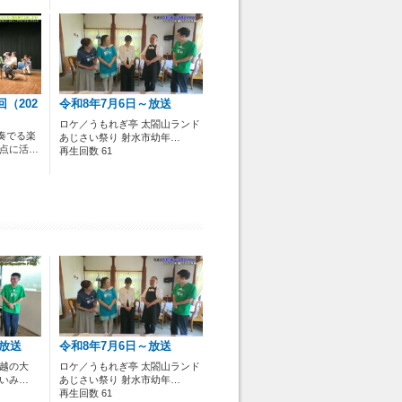
回（202
令和8年7月6日～放送
）
ロケ／うもれぎ亭 太閤山ランド
奏でる楽
あじさい祭り 射水市幼年…
拠点に活…
再生回数 61
～放送
令和8年7月6日～放送
夏越の大
ロケ／うもれぎ亭 太閤山ランド
 いみ…
あじさい祭り 射水市幼年…
再生回数 61