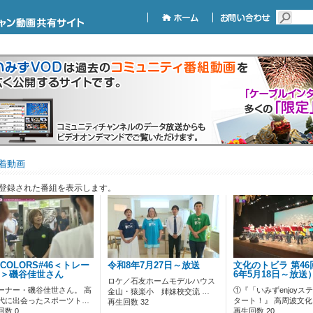
着動画
登録された番組を表示します。
ECOLORS#46＜トレー
令和8年7月27日～放送
文化のトビラ 第46
＞磯谷佳世さん
6年5月18日～放送
ロケ／石友ホームモデルハウス
ーナー・磯谷佳世さん。 高
①『「いみずenjoyス
金山・猿楽小 姉妹校交流 …
代に出会ったスポーツト…
タート！』 高周波文化
再生回数 32
回数 0
再生回数 20