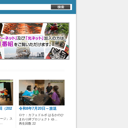
回（202
令和8年7月20日～放送
）
ロケ：カフェドルポ はるかのひ
テージ」ス
まわり絆プロジェクト ゆ…
…
再生回数 22