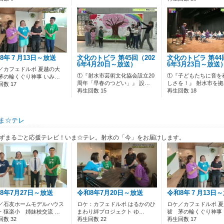
8年７月13日～放送
文化のトビラ 第45回（202
文化のトビラ 第44
6年4月20日～放送）
6年3月23日～放送
／カフェドルポ 夏越の大
①『射水市芸術文化協会設立20
①『子どもたちに音を
茅の輪くぐり神事 いみ…
周年「早春のつどい」』 設…
しさを！』 射水市を
数 17
再生回数 15
再生回数 18
ま☆テレ
ずまるごと応援テレビ！いま☆テレ。射水の「今」をお届けします。
8年7月27日～放送
令和8年7月20日～放送
令和8年７月13日
／石友ホームモデルハウス
ロケ：カフェドルポ はるかのひ
ロケ／カフェドルポ 
・猿楽小 姉妹校交流 …
まわり絆プロジェクト ゆ…
祓 茅の輪くぐり神事
数 32
再生回数 22
再生回数 17