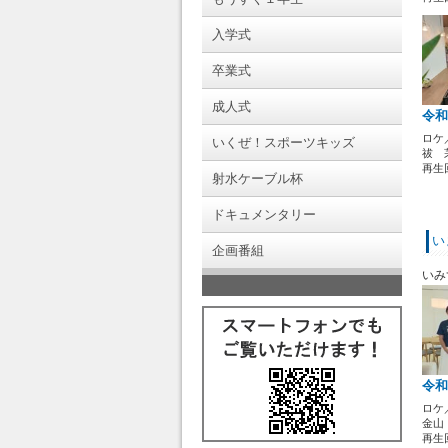
入学式
卒業式
成人式
令和
ロケ
いくぜ！スポーツキッズ
祓 
再生回
射水ケーブル杯
ドキュメンタリー
い
企画番組
いみ
令和
ロケ
金山
再生回