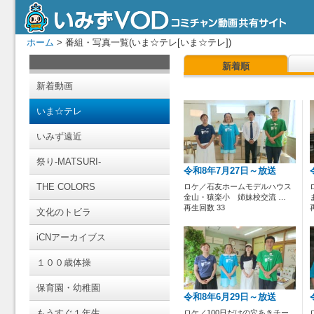
ホーム
> 番組・写真一覧(いま☆テレ[いま☆テレ])
新着順
新着動画
いま☆テレ
いみず遠近
祭り-MATSURI-
令和8年7月27日～放送
THE COLORS
ロケ／石友ホームモデルハウス
金山・猿楽小 姉妹校交流 …
再生回数 33
文化のトビラ
iCNアーカイブス
１００歳体操
保育園・幼稚園
令和8年6月29日～放送
もうすぐ１年生
ロケ／100日だけの穴あきチー