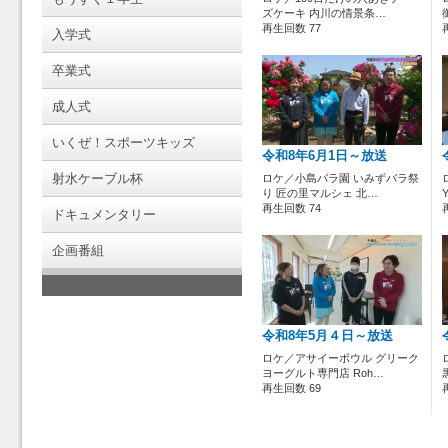
ズケーキ 内川の情景条…
再生回数 77
入学式
卒業式
成人式
いくぜ！スポーツキッズ
令和8年6月1日～放送
射水ケーブル杯
ロケ／小島バラ園 いみずバラ祭
り 匠の里マルシェ 北…
再生回数 74
ドキュメンタリー
企画番組
令和8年5月４日～放送
ロケ／アサイーボウル グリーク
ヨーグルト専門店 Roh…
再生回数 69