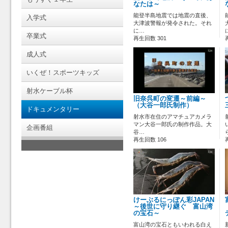
なたは～
能登半島地震では地震の直後、
入学式
大津波警報が発令された。それ
に…
卒業式
再生回数 301
成人式
いくぜ！スポーツキッズ
射水ケーブル杯
旧奈呉町の変遷～前編～
（大谷一郎氏制作）
ドキュメンタリー
射水市在住のアマチュアカメラ
マン大谷一郎氏の制作作品。大
企画番組
谷…
再生回数 106
けーぶるにっぽん彩JAPAN
～後世に守り継ぐ 富山湾
の宝石～
富山湾の宝石ともいわれる白え