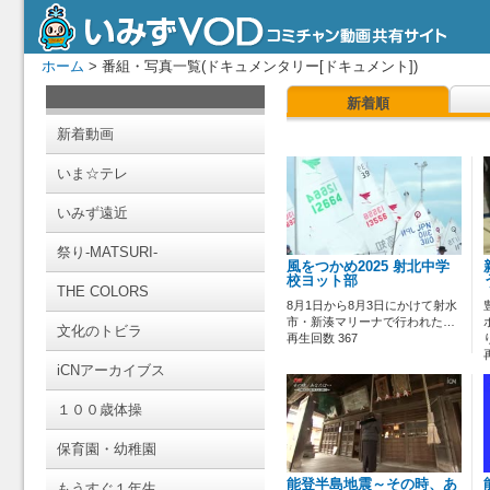
ホーム
> 番組・写真一覧(ドキュメンタリー[ドキュメント])
新着順
新着動画
いま☆テレ
いみず遠近
祭り-MATSURI-
風をつかめ2025 射北中学
校ヨット部
THE COLORS
8月1日から8月3日にかけて射水
市・新湊マリーナで行われた…
文化のトビラ
再生回数 367
iCNアーカイブス
１００歳体操
保育園・幼稚園
能登半島地震～その時、あ
もうすぐ１年生