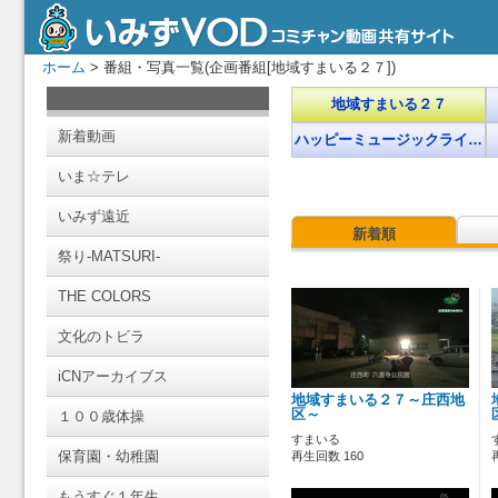
ホーム
> 番組・写真一覧(企画番組[地域すまいる２７])
地域すまいる２７
新着動画
ハッピーミュージックライ…
いま☆テレ
いみず遠近
新着順
祭り-MATSURI-
THE COLORS
文化のトビラ
iCNアーカイブス
地域すまいる２７～庄西地
区～
１００歳体操
すまいる
保育園・幼稚園
再生回数 160
もうすぐ１年生