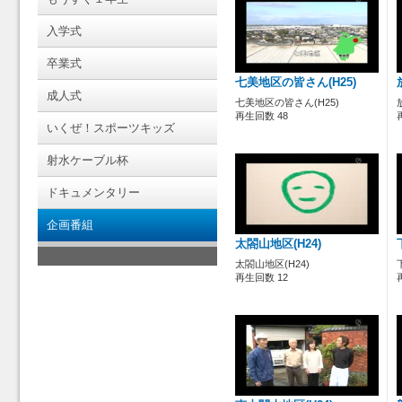
入学式
卒業式
七美地区の皆さん(H25)
成人式
七美地区の皆さん(H25)
再生回数 48
いくぜ！スポーツキッズ
射水ケーブル杯
ドキュメンタリー
企画番組
太閤山地区(H24)
太閤山地区(H24)
再生回数 12