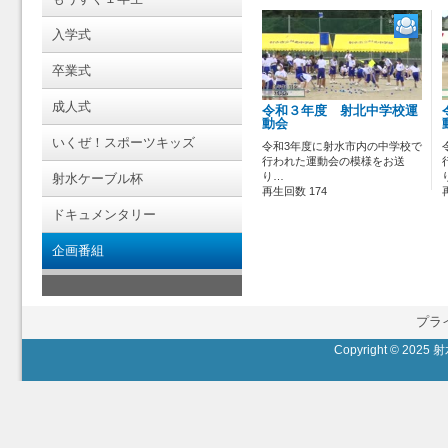
入学式
卒業式
成人式
令和３年度 射北中学校運
動会
いくぜ！スポーツキッズ
令和3年度に射水市内の中学校で
行われた運動会の模様をお送
り…
射水ケーブル杯
再生回数 174
ドキュメンタリー
企画番組
プラ
Copyright © 2025