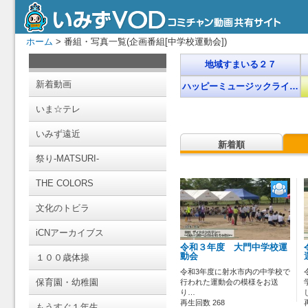
ホーム
> 番組・写真一覧(企画番組[中学校運動会])
地域すまいる２７
新着動画
ハッピーミュージックライ…
いま☆テレ
いみず遠近
新着順
祭り-MATSURI-
THE COLORS
文化のトビラ
iCNアーカイブス
令和３年度 大門中学校運
動会
１００歳体操
令和3年度に射水市内の中学校で
保育園・幼稚園
行われた運動会の模様をお送
り…
再生回数 268
もうすぐ１年生